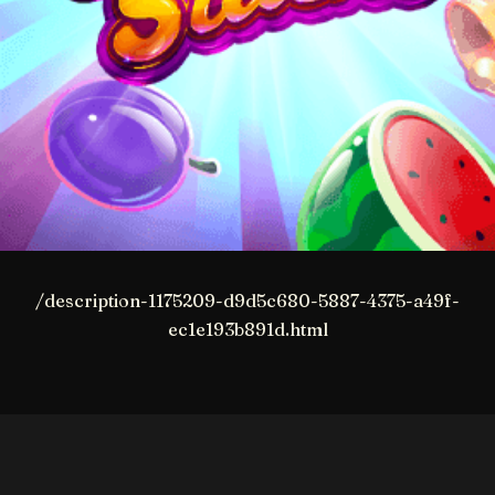
/description-1175209-d9d5c680-5887-4375-a49f-
ec1e193b891d.html