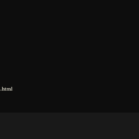
.html